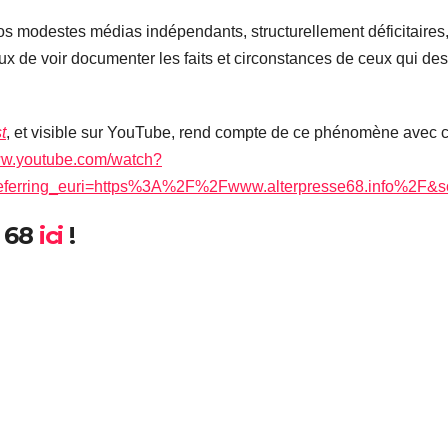
os modestes médias indépendants, structurellement déficitaires, 
eux de voir documenter les faits et circonstances de ceux qui des
t
, et visible sur YouTube, rend compte de ce phénomène avec ce qu
www.youtube.com/watch?
erring_euri=https%3A%2F%2Fwww.alterpresse68.info%2F&s
e 68
ici
!