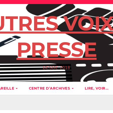
UTRES VOIX
PRESSE
DESDE 2018
AREILLE
CENTRE D’ARCHIVES
LIRE, VOIR…