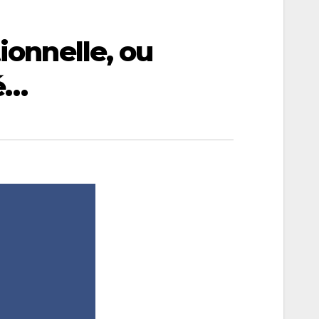
ionnelle, ou
é…