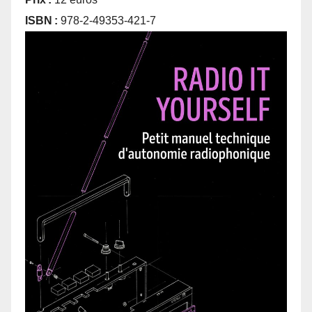
ISBN :
978-2-49353-421-7