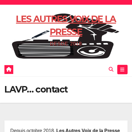
Skip
to
LES AUTRES VOIX DE LA
content
PRESSE
DESDE 2018
LAVP… contact
Depuis octobre 2018,
Les Autres Voix de la Presse