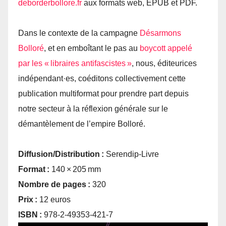
deborderbollore.​fr
aux formats web, EPUB et PDF.
Dans le contexte de la campagne
Désarmons
Bolloré
, et en emboîtant le pas au
boycott appelé
par les « libraires antifascistes »
, nous, éditeurices
indépendant·es, coéditons collectivement cette
publication multiformat pour prendre part depuis
notre secteur à la réflexion générale sur le
démantèlement de l’empire Bolloré.
Diffusion/Distribution :
Serendip-Livre
Format :
140 × 205 mm
Nombre de pages :
320
Prix :
12 euros
ISBN :
978-2-49353-421-7