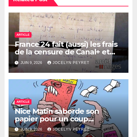
ARTICLE
France 24 fait (aussi) les frais
de la censure de Canal+ et
Bolloré
JUIN 9, 2026
JOCELYN PEYRET
ARTICLE
Nice Matin saborde son
papier pour un coup
immobilier ?
JUIN 9, 2026
JOCELYN PEYRET