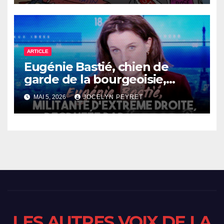
ARTICLE
Eugénie Bastié, chien de
garde de la bourgeoisie,
recrutée par France 2 pour
MAI 5, 2026
JOCELYN PEYRET
les présidentielles
LES AUTRES VOIX DE LA