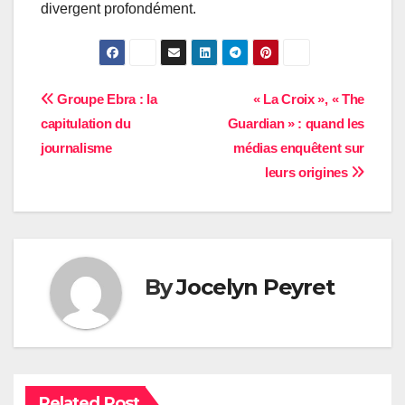
divergent profondément.
Navigation
Groupe Ebra : la
« La Croix », « The
capitulation du
Guardian » : quand les
de
journalisme
médias enquêtent sur
l’article
leurs origines
By
Jocelyn Peyret
Related Post