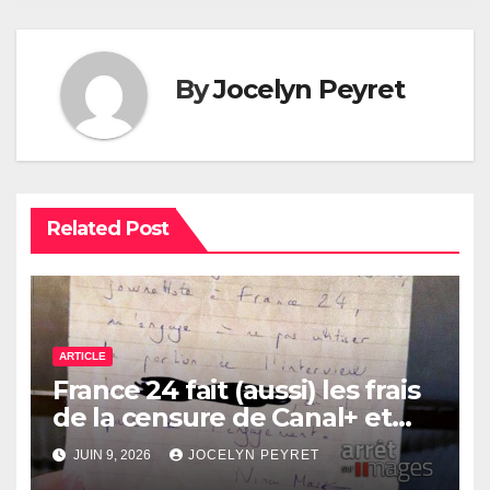
By
Jocelyn Peyret
Related Post
ARTICLE
France 24 fait (aussi) les frais
de la censure de Canal+ et
Bolloré
JUIN 9, 2026
JOCELYN PEYRET