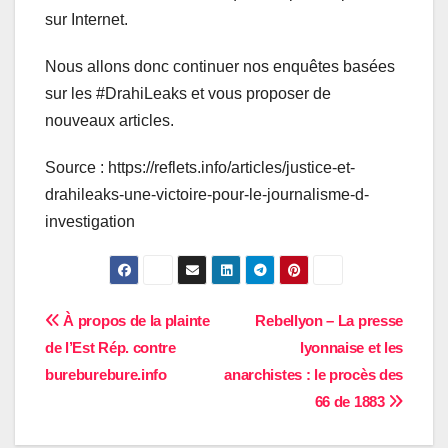
sur Internet.
Nous allons donc continuer nos enquêtes basées
sur les #DrahiLeaks et vous proposer de
nouveaux articles.
Source : https://reflets.info/articles/justice-et-
drahileaks-une-victoire-pour-le-journalisme-d-
investigation
Navigation
À propos de la plainte
Rebellyon – La presse
de l’Est Rép. contre
lyonnaise et les
de
bureburebure.info
anarchistes : le procès des
l’article
66 de 1883