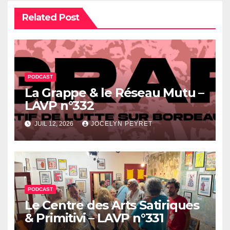
Related Post
PODCAST
La Grappe & le Réseau Mutu –
LAVP n°332
JUIL 12, 2026
JOCELYN PEYRET
PODCAST
Le Centre des Arts Satiriques
& Primitivi – LAVP n°331