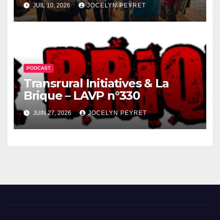
JUIL 10, 2026
JOCELYN PEYRET
PODCAST
Transrural Initiatives & La
Brique – LAVP n°330
JUIN 27, 2026
JOCELYN PEYRET