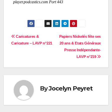
Navigation
Caricatures &
Papiers Nickelés fête ses
Caricature – LAVP n°221
20 ans & Etats Généraux
de
Presse Indépendante-
l’article
LAVP n°219
By
Jocelyn Peyret