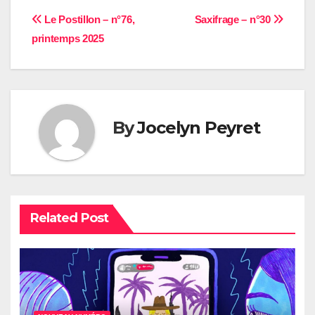
Navigation
Le Postillon – n°76,
Saxifrage – n°30
printemps 2025
de
l’article
By
Jocelyn Peyret
Related Post