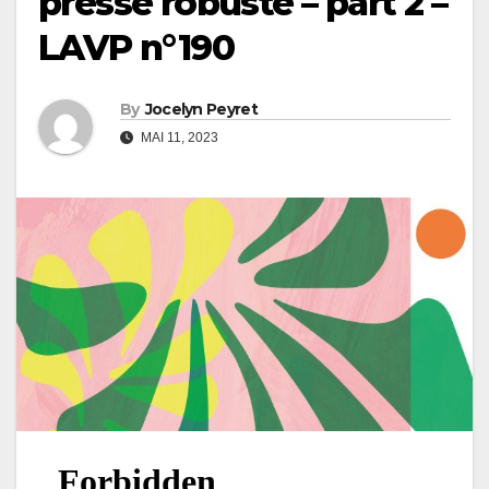
presse robuste – part 2 –
LAVP n°190
By
Jocelyn Peyret
MAI 11, 2023