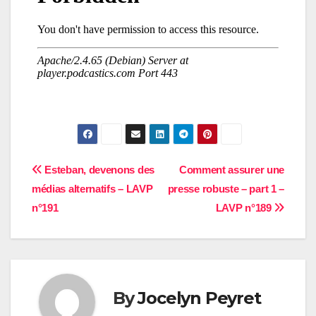
Navigation
Esteban, devenons des
Comment assurer une
médias alternatifs – LAVP
presse robuste – part 1 –
de
n°191
LAVP n°189
l’article
By
Jocelyn Peyret