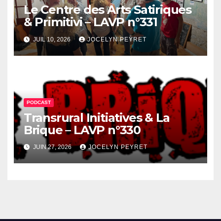
Le Centre des Arts Satiriques
& Primitivi – LAVP n°331
JUIL 10, 2026
JOCELYN PEYRET
PODCAST
Transrural Initiatives & La
Brique – LAVP n°330
JUIN 27, 2026
JOCELYN PEYRET