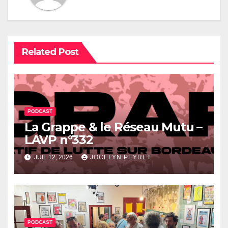
Related Post
PODCAST
La Grappe & le Réseau Mutu –
LAVP n°332
JUIL 12, 2026
JOCELYN PEYRET
PODCAST