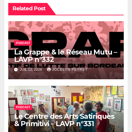
Related Post
PODCAST
La Grappe & le Réseau Mutu –
LAVP n°332
JUIL 12, 2026
JOCELYN PEYRET
PODCAST
Le Centre des Arts Satiriques
& Primitivi – LAVP n°331