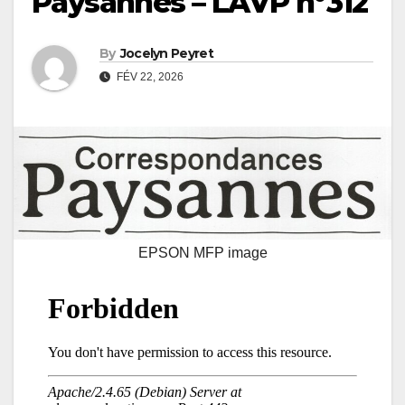
Paysannes – LAVP n°312
By
Jocelyn Peyret
FÉV 22, 2026
EPSON MFP image