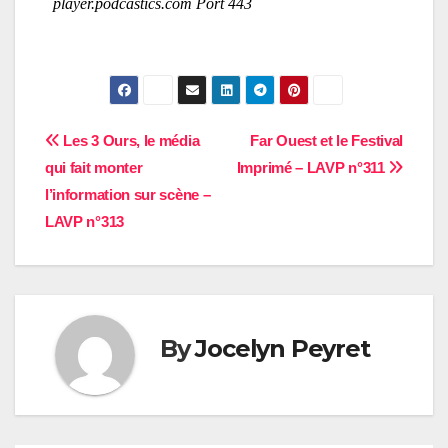
Navigation
Les 3 Ours, le média
Far Ouest et le Festival
qui fait monter
Imprimé – LAVP n°311
de
l’information sur scène –
l’article
LAVP n°313
By
Jocelyn Peyret