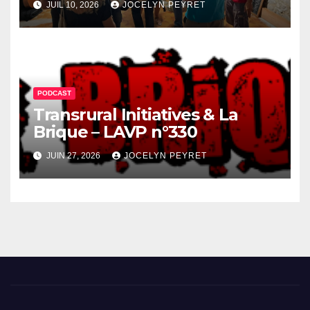
JUIL 10, 2026
JOCELYN PEYRET
PODCAST
Transrural Initiatives & La
Brique – LAVP n°330
JUIN 27, 2026
JOCELYN PEYRET