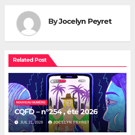
l’article
By
Jocelyn Peyret
Related Post
NOUVEAU NUMÉRO
CQFD – n°254 , été 2026
JUIL 21, 2026
JOCELYN PEYRET