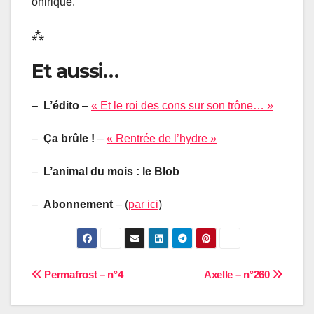
onirique.
⁂
Et aussi…
–
L’édito
–
« Et le roi des cons sur son trône… »
–
Ça brûle !
–
« Rentrée de l’hydre »
–
L’animal du mois : le Blob
–
Abonnement
– (
par ici
)
Navigation
Permafrost – n°4
Axelle – n°260
de