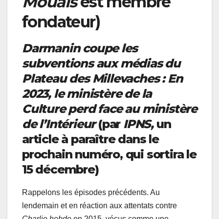
Mouais
est membre
fondateur)
Darmanin coupe les
subventions aux médias du
Plateau
des Millevaches
: En
2023, le ministère de la
Culture perd face au ministère
de l’Intérieur
(par
IPNS,
un
article à paraître dans le
prochain numéro, qui sortira le
15 décembre)
Rappelons les épisodes précédents. Au
lendemain et en réaction aux attentats contre
Charlie hebdo
en 2015, vécus comme une