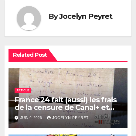
By
Jocelyn Peyret
Related Post
ARTICLE
France 24 fait (aussi) les frais
de la censure de Canal+ et
Bolloré
JUIN 9, 2026
JOCELYN PEYRET