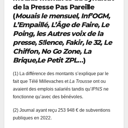
de la Presse Pas Pareille
(
Mouais
le mensuel
, Inf’OGM,
L’Empaillé, L’Âge de Faire, Le
Poing, les Autres voix de la
presse, S!lence, Fakir, le 32,
L
e
Chiffon, No Go Zone,
La
Brique,
L
e Petit ZPL
…)
(1) La différence des montants s’explique par le
fait que Télé Millevaches et
La Trousse
ont ou
avaient des emplois salariés tandis qu’
IPNS
ne
fonctionne qu’avec des bénévoles.
(2) Journal ayant reçu 253 948 € de subventions
publiques en 2022.