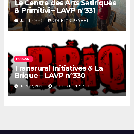
Le Centre des Arts Satiriques
& Primitivi – LAVP n°331
JUIL 10, 2026
JOCELYN PEYRET
PODCAST
Transrural Initiatives & La
Brique – LAVP n°330
JUIN 27, 2026
JOCELYN PEYRET