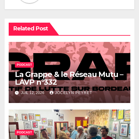
Related Post
PODCAST
La Grappe & le Réseau Mutu –
LAVP n°332
JUIL 12, 2026
JOCELYN PEYRET
PODCAST