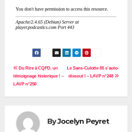
Navigation
Du Rire à CQFD, un
Le Sans-Culotte 85 s’auto-
témoignage historique ! –
dissout ! – LAVP n°248
de
LAVP n°250
l’article
By
Jocelyn Peyret