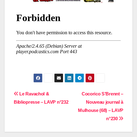
Navigation
Le Ravachol &
Cocorico S’Brennt –
Bibliopresse – LAVP n°232
Nouveau journal à
de
Mulhouse (68) – LAVP
l’article
n°230