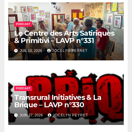
PODCAST
Le Centre des Arts Satiriques
& Primitivi – LAVP n°331
JUIL 10, 2026
JOCELYN PEYRET
PODCAST
Transrural Initiatives & La
Brique – LAVP n°330
JUIN 27, 2026
JOCELYN PEYRET