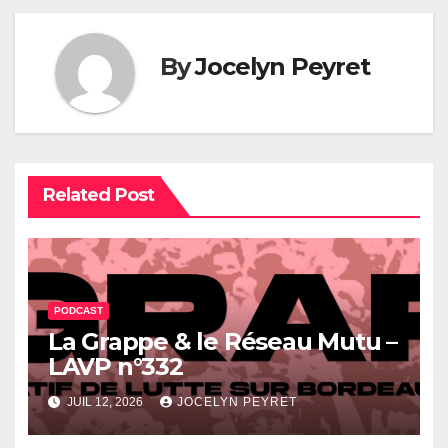
By
Jocelyn Peyret
Related Post
PODCAST
La Grappe & le Réseau Mutu –
LAVP n°332
JUIL 12, 2026
JOCELYN PEYRET