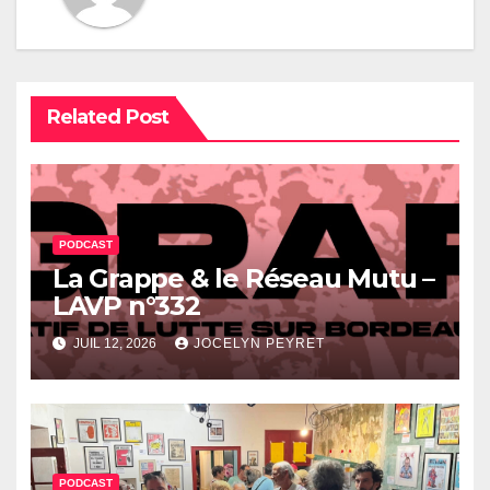
Related Post
PODCAST
La Grappe & le Réseau Mutu –
LAVP n°332
JUIL 12, 2026
JOCELYN PEYRET
PODCAST