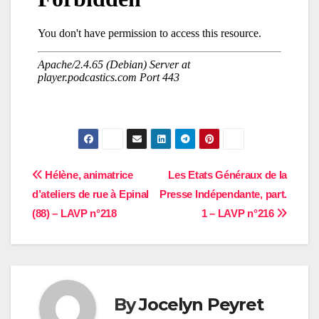
Navigation
Hélène, animatrice
Les Etats Généraux de la
d’ateliers de rue à Epinal
Presse Indépendante, part.
de
(88) – LAVP n°218
1 – LAVP n°216
l’article
By
Jocelyn Peyret