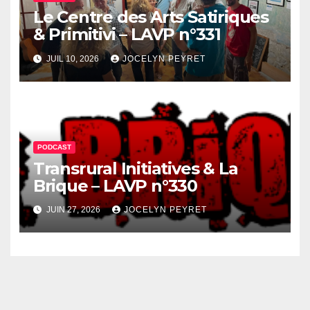
Le Centre des Arts Satiriques
& Primitivi – LAVP n°331
JUIL 10, 2026
JOCELYN PEYRET
PODCAST
Transrural Initiatives & La
Brique – LAVP n°330
JUIN 27, 2026
JOCELYN PEYRET