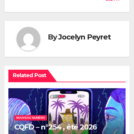
de
l’article
By
Jocelyn Peyret
Related Post
NOUVEAU NUMÉRO
CQFD – n°254 , été 2026