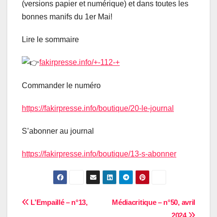
(versions papier et numérique) et dans toutes les
bonnes manifs du 1er Mai!
Lire
le sommaire
fakirpresse.info/+-112-+
Commander le numéro
https://fakirpresse.info/boutique/20-le-journal
S’abonner au journal
https://fakirpresse.info/boutique/13-s-abonner
Navigation
L’Empaillé – n°13,
Médiacritique – n°50, avril
2024