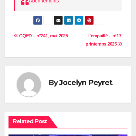
Abonnements
Navigation
CQFD – n°241, mai 2025
L’empaillé – n°17,
printemps 2025
de
l’article
By
Jocelyn Peyret
Related Post