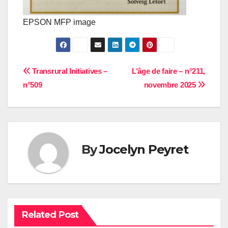
EPSON MFP image
Navigation
Transrural Initiatives –
L’âge de faire – n°211,
n°509
novembre 2025
de
l’article
By
Jocelyn Peyret
Related Post