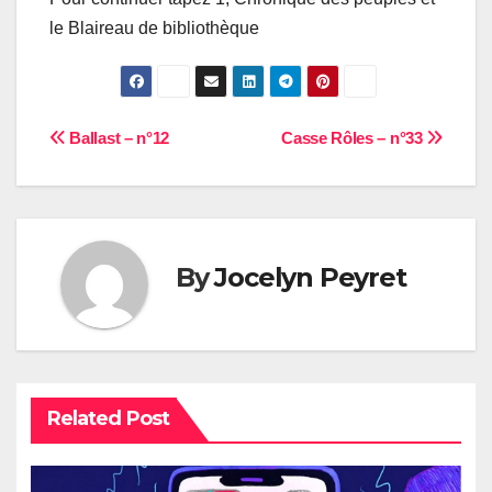
le Blaireau de bibliothèque
Navigation
Ballast – n°12
Casse Rôles – n°33
de
l’article
By
Jocelyn Peyret
Related Post