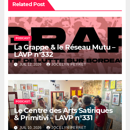
Related Post
PODCAST
La Grappe & le Réseau Mutu –
LAVP n°332
JUIL 12, 2026
JOCELYN PEYRET
PODCAST
Le Centre des Arts Satiriques
& Primitivi – LAVP n°331
JUIL 10, 2026
JOCELYN PEYRET