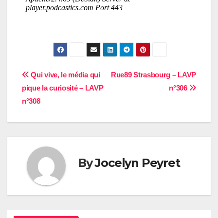
Navigation
Qui vive, le média qui
Rue89 Strasbourg – LAVP
pique la curiosité – LAVP
n°306
de
n°308
l’article
By
Jocelyn Peyret