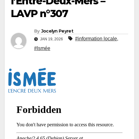
l’Entre-Deux-Mers –
LAVP n°307
By
Jocelyn Peyret
#information locale
,
JAN 19, 2026
#Ismée