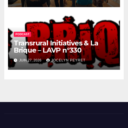
PODCAST
Transrural Initiatives & La
Brique – LAVP n°330
JUIN 27, 2026
JOCELYN PEYRET