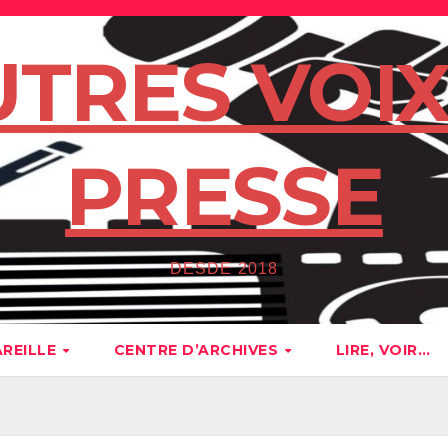
UTRES VOIX
PRESSE
DESDE 2018
AREILLE
CENTRE D’ARCHIVES
LIRE, VOIR…