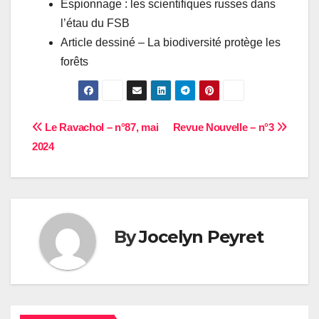
Espionnage : les scientifiques russes dans
l’étau du FSB
Article dessiné – La biodiversité protège les
forêts
Navigation
Le Ravachol – n°87, mai
Revue Nouvelle – n°3
2024
de
l’article
By
Jocelyn Peyret