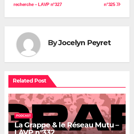
de
recherche – LAVP n°327
n°325
l’article
By
Jocelyn Peyret
Related Post
PODCAST
La Grappe & le Réseau Mutu –
LAVP n°332