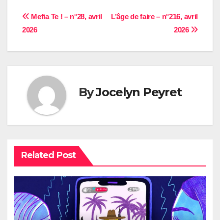
Navigation
Mefia Te ! – n°28, avril
L’âge de faire – n°216, avril
2026
2026
de
l’article
By
Jocelyn Peyret
Related Post