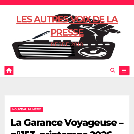
Skip
to
LES AUTRES VOIX DE LA
content
PRESSE
DESDE 2018
NOUVEAU NUMÉRO
La Garance Voyageuse –