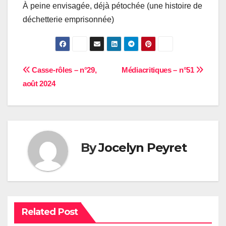
À peine envisagée, déjà pétochée (une histoire de
déchetterie emprisonnée)
Navigation
Casse-rôles – n°29,
Médiacritiques – n°51
août 2024
de
l’article
By
Jocelyn Peyret
Related Post