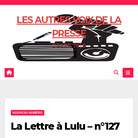
Skip
to
LES AUTRES VOIX DE LA
content
PRESSE
DESDE 2018
NOUVEAU NUMÉRO
La Lettre à Lulu – n°127