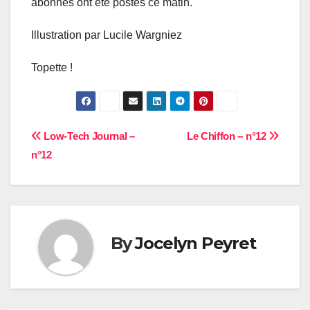
abonnés ont été postés ce matin.
Illustration par Lucile Wargniez
Topette !
Navigation
Low-Tech Journal –
Le Chiffon – n°12
n°12
de
l’article
By
Jocelyn Peyret