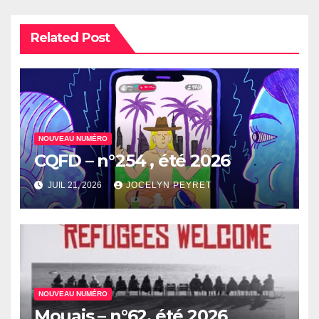
Related Post
NOUVEAU NUMÉRO
CQFD – n°254 , été 2026
JUIL 21, 2026
JOCELYN PEYRET
NOUVEAU NUMÉRO
Mouais – n°62, été 2026