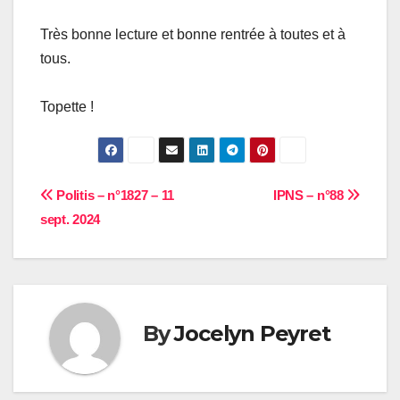
Très bonne lecture et bonne rentrée à toutes et à
tous.
Topette !
Navigation
Politis – n°1827 – 11
IPNS – n°88
sept. 2024
de
l’article
By
Jocelyn Peyret