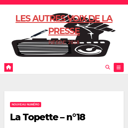
Skip
to
LES AUTRES VOIX DE LA
content
PRESSE
DESDE 2018
NOUVEAU NUMÉRO
La Topette – n°18