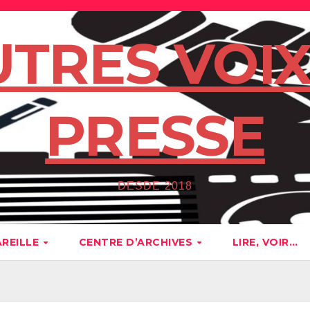
UTRES VOIX
PRESSE
DESDE 2018
AREILLE
CENTRE D’ARCHIVES
LIRE, VOIR…