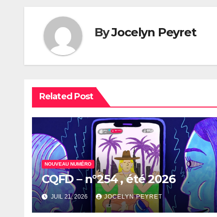
l’article
By
Jocelyn Peyret
Related Post
NOUVEAU NUMÉRO
CQFD – n°254 , été 2026
JUIL 21, 2026
JOCELYN PEYRET