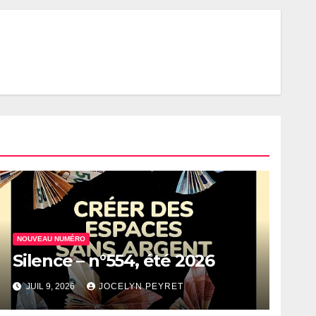
NOUVEAU NUMÉRO
Silence – n°554, été 2026
JUIL 9, 2026
JOCELYN PEYRET