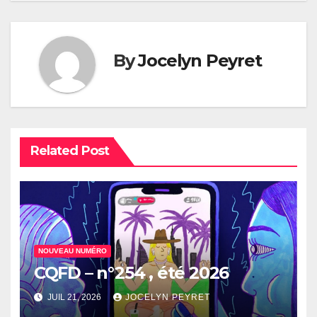
l’article
By
Jocelyn Peyret
Related Post
NOUVEAU NUMÉRO
CQFD – n°254 , été 2026
JUIL 21, 2026
JOCELYN PEYRET