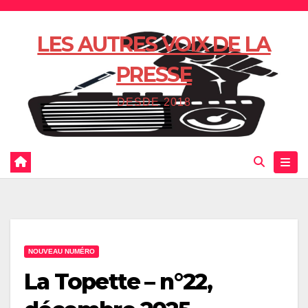
Skip
to
LES AUTRES VOIX DE LA
content
PRESSE
DESDE 2018
NOUVEAU NUMÉRO
La Topette – n°22,