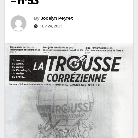
– n°53
By
Jocelyn Peyret
FÉV 24, 2025