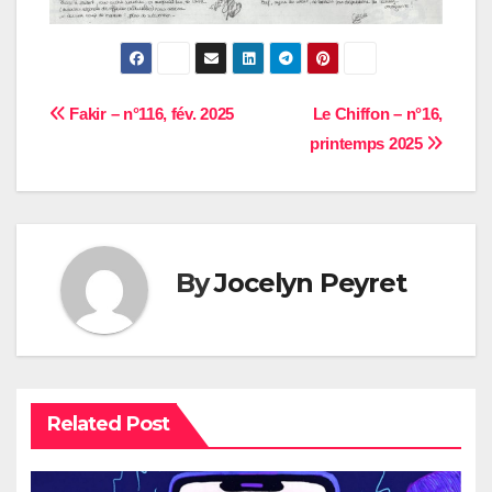
Navigation
Fakir – n°116, fév. 2025
Le Chiffon – n°16,
printemps 2025
de
l’article
By
Jocelyn Peyret
Related Post