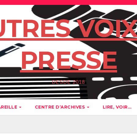
UTRES VOIX
PRESSE
DESDE 2018
AREILLE
CENTRE D’ARCHIVES
LIRE, VOIR…