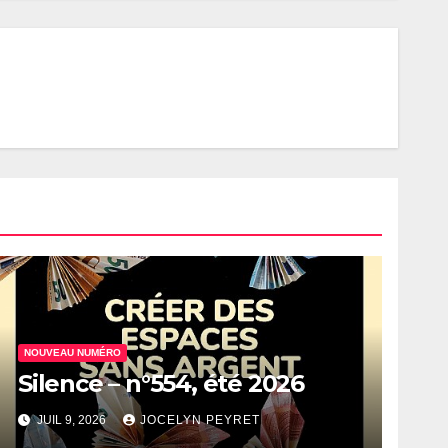
NOUVEAU NUMÉRO
Silence – n°554, été 2026
JUIL 9, 2026
JOCELYN PEYRET