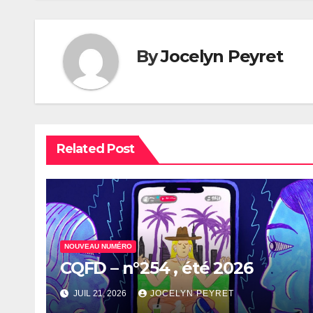
l’article
By
Jocelyn Peyret
Related Post
NOUVEAU NUMÉRO
CQFD – n°254 , été 2026
JUIL 21, 2026
JOCELYN PEYRET