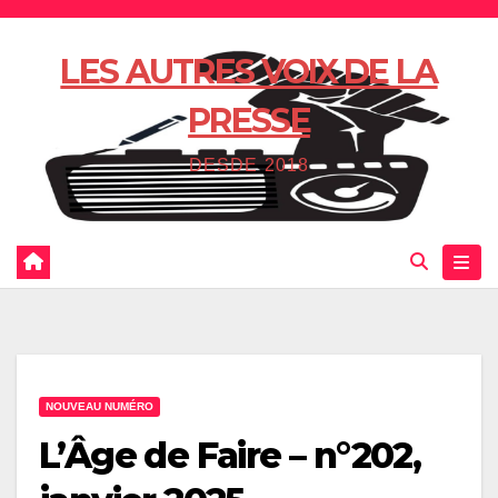
Skip
to
LES AUTRES VOIX DE LA
content
PRESSE
DESDE 2018
NOUVEAU NUMÉRO
L’Âge de Faire – n°202,