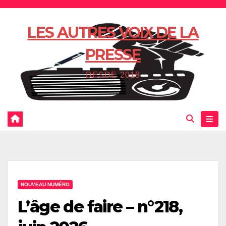
Skip
to
LES AUTRES VOIX DE LA
content
PRESSE
DESDE 2018
NOUVEAU NUMÉRO
L’âge de faire – n°218,