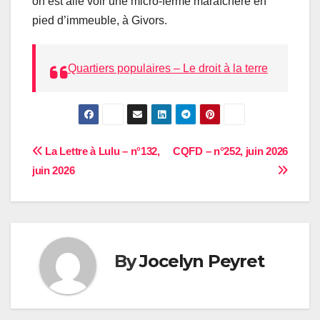
on est allé voir une micro-ferme maraîchère en
pied d’immeuble, à Givors.
Quartiers populaires – Le droit à la terre
Navigation
La Lettre à Lulu – n°132,
CQFD – n°252, juin 2026
juin 2026
de
l’article
By
Jocelyn Peyret