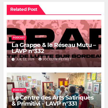
Related Post
PODCAST
La Grappe & le Réseau Mutu –
LAVP n°332
JUIL 12, 2026
JOCELYN PEYRET
PODCAST
Le Centre des Arts Satiriques
& Primitivi – LAVP n°331