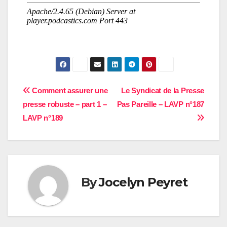
Navigation
Comment assurer une
Le Syndicat de la Presse
presse robuste – part 1 –
Pas Pareille – LAVP n°187
de
LAVP n°189
l’article
By
Jocelyn Peyret