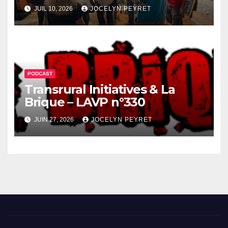
JUIL 10, 2026
JOCELYN PEYRET
PODCAST
Transrural Initiatives & La
Brique – LAVP n°330
JUIN 27, 2026
JOCELYN PEYRET