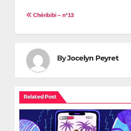
Navigation
Chéribibi – n°13
de
l’article
By
Jocelyn Peyret
Related Post