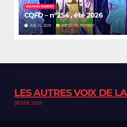
NOUVEAU NUMÉRO
CQFD – n°254 , été 2026
JUIL 21, 2026
JOCELYN PEYRET
LES AUTRES VOIX DE L
DESDE 2018