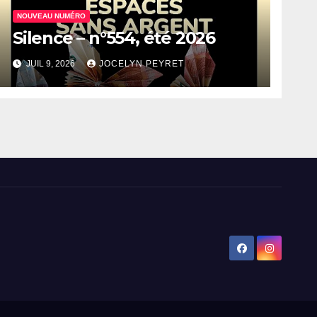
NOUVEAU NUMÉRO
Silence – n°554, été 2026
JUIL 9, 2026
JOCELYN PEYRET