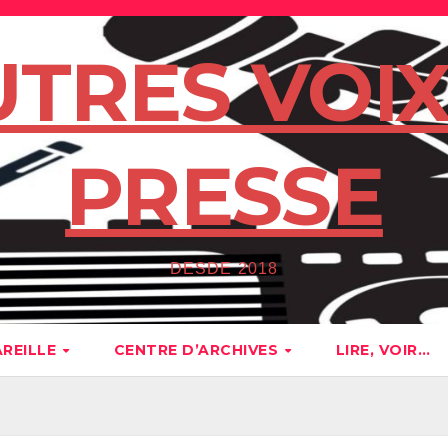
UTRES VOIX
PRESSE
DESDE 2018
AREILLE
CENTRE D’ARCHIVES
LIRE, VOIR…