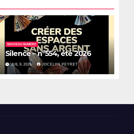
NOUVEAU NUMÉRO
Silence – n°554, été 2026
JUIL 9, 2026
JOCELYN PEYRET