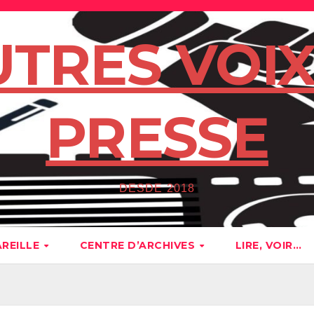
UTRES VOIX
PRESSE
DESDE 2018
AREILLE
CENTRE D’ARCHIVES
LIRE, VOIR…