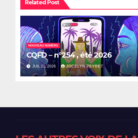
Related Post
NOUVEAU NUMÉRO
CQFD – n°254 , été 2026
JUIL 21, 2026
JOCELYN PEYRET