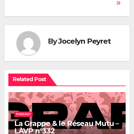
l’article
By
Jocelyn Peyret
Related Post
PODCAST
La Grappe & le Réseau Mutu –
LAVP n°332