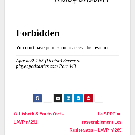
Navigation
Lisbeth & Foutou’art –
Le SPPP au
LAVP n°291
rassemblement Les
de
Résistantes – LAVP n°289