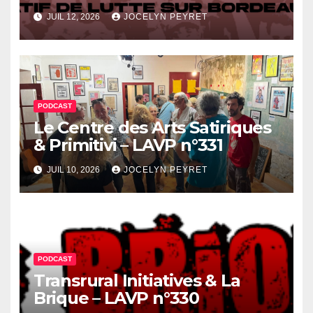
JUIL 12, 2026
JOCELYN PEYRET
PODCAST
Le Centre des Arts Satiriques
& Primitivi – LAVP n°331
JUIL 10, 2026
JOCELYN PEYRET
PODCAST
Transrural Initiatives & La
Brique – LAVP n°330