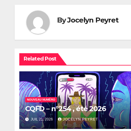
l’article
By
Jocelyn Peyret
Related Post
NOUVEAU NUMÉRO
CQFD – n°254 , été 2026
JUIL 21, 2026
JOCELYN PEYRET