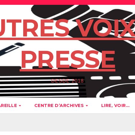
UTRES VOIX
PRESSE
DESDE 2018
AREILLE
CENTRE D’ARCHIVES
LIRE, VOIR…