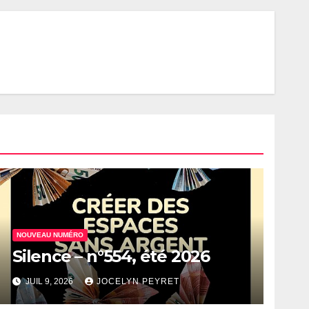
NOUVEAU NUMÉRO
Silence – n°554, été 2026
JUIL 9, 2026
JOCELYN PEYRET