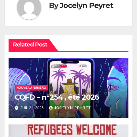
By
Jocelyn Peyret
Related Post
NOUVEAU NUMÉRO
CQFD – n°254 , été 2026
JUIL 21, 2026
JOCELYN PEYRET