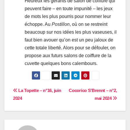
Heureux les gérants de salon de coiffure qui
peuvent faire – en toute impunité – les jeux
de mots les plus pourris pour nommer leur
échoppe. Au
Postillon
, où on se restreint
beaucoup sur nos idées les plus vaseuses, il
faut bien avouer qu’on est un peu jaloux de
cette totale liberté. Alors pour se défouler, on
propose aux futurs salons de coiffure de la
cuvette quelques bons calembours.
Navigation
La Topette – n°16, juin
Cocorico S’Brennt – n°2,
2024
mai 2024
de
l’article