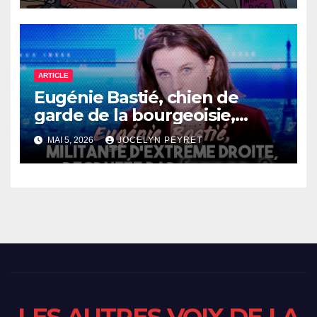
ARTICLE
Eugénie Bastié, chien de
garde de la bourgeoisie,
recrutée par France 2 pour
MAI 5, 2026
JOCELYN PEYRET
les présidentielles