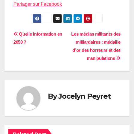
Partager sur Facebook
Navigation
Quelle information en
Les médias militants des
2050 ?
milliardaires : médaille
de
d’or des horreurs et des
l’article
manipulations
By
Jocelyn Peyret