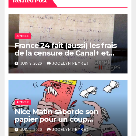
Related Post
ARTICLE
France 24 fait (aussi) les frais
de la censure de Canal+ et
Bolloré
JUIN 9, 2026
JOCELYN PEYRET
ARTICLE
Nice Matin saborde son
papier pour un coup
immobilier ?
JUIN 9, 2026
JOCELYN PEYRET