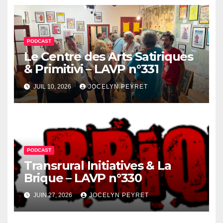
PODCAST
Le Centre des Arts Satiriques
& Primitivi – LAVP n°331
JUIL 10, 2026
JOCELYN PEYRET
PODCAST
Transrural Initiatives & La
Brique – LAVP n°330
JUIN 27, 2026
JOCELYN PEYRET