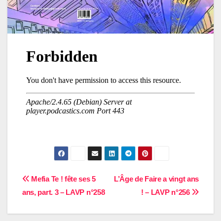
Navigation
Mefia Te ! fête ses 5
L’Âge de Faire a vingt ans
ans, part. 3 – LAVP n°258
! – LAVP n°256
de