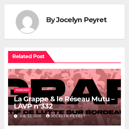
l’article
By
Jocelyn Peyret
Related Post
PODCAST
La Grappe & le Réseau Mutu –
LAVP n°332
JUIL 12, 2026
JOCELYN PEYRET