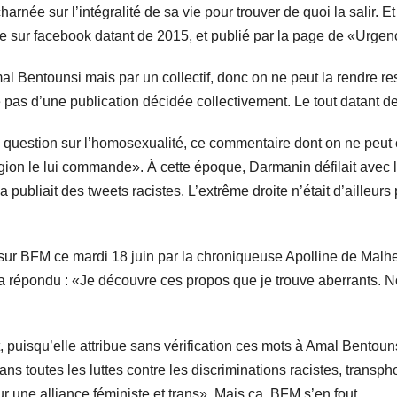
rnée sur l’intégralité de sa vie pour trouver de quoi la salir. 
 sur facebook datant de 2015, et publié par la page de «Urgen
l Bentounsi mais par un collectif, donc on ne peut la rendre re
pas d’une publication décidée collectivement. Le tout datant de
 question sur l’homosexualité, ce commentaire dont on ne peut c
gion le lui commande». À cette époque, Darmanin défilait avec 
 publiait des tweets racistes. L’extrême droite n’était d’ailleu
r BFM ce mardi 18 juin par la chroniqueuse Apolline de Malherb
te a répondu : «Je découvre ces propos que je trouve aberrants. 
 puisqu’elle attribue sans vérification ces mots à Amal Bentouns
 toutes les luttes contre les discriminations racistes, transph
 une alliance féministe et trans». Mais ça, BFM s’en fout.