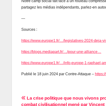
Notre camp social fait face à un rouleau compresse
partagez les médias indépendants, parlez-en autour
—
Sources :
https://www.europe1.fr/…/legislatives-2024-deja-
https://blogs.mediapart.fr/…/pour-une-alliance…
https://www.europe1.fr/…/info-europe-1-raphael-a
Publié le 18 juin 2024 par Contre-Attaque –
https:
Navigation
La crise politique que nous vivons pro
combat civilisationnel mené par Vincent 