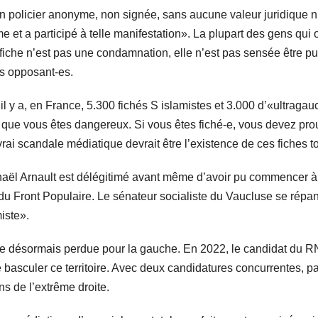
n policier anonyme, non signée, sans aucune valeur juridique ni
et a participé à telle manifestation». La plupart des gens qui on
 fiche n’est pas une condamnation, elle n’est pas sensée être pu
les opposant-es.
l y a, en France, 5.300 fichés S islamistes et 3.000 d’«ultragau
’est que vous êtes dangereux. Si vous êtes fiché-e, vous devez p
vrai scandale médiatique devrait être l’existence de ces fiches to
haël Arnault est délégitimé avant même d’avoir pu commencer à
 du Front Populaire. Le sénateur socialiste du Vaucluse se répand
iste».
e désormais perdue pour la gauche. En 2022, le candidat du RN
e basculer ce territoire. Avec deux candidatures concurrentes, pa
ns de l’extrême droite.