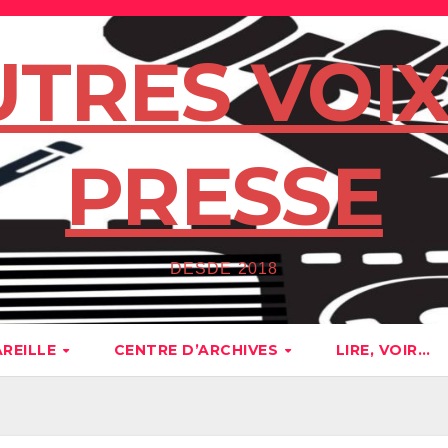
UTRES VOIX
PRESSE
DESDE 2018
AREILLE
CENTRE D’ARCHIVES
LIRE, VOIR…