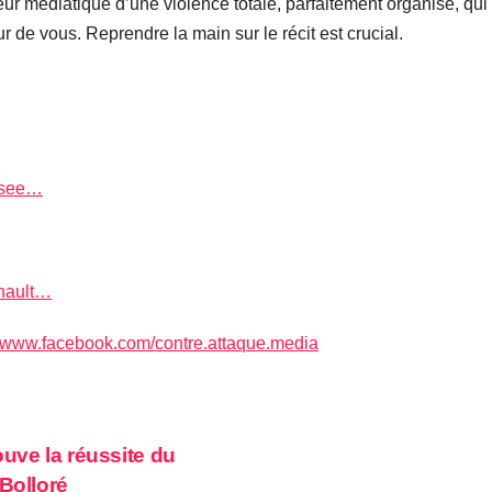
ur médiatique d’une violence totale, parfaitement organisé, qui 
 de vous. Reprendre la main sur le récit est crucial.
visee…
rnault…
//www.facebook.com/contre.attaque.media
uve la réussite du
Bolloré