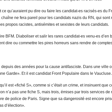
t ce qu’auraient pu dire ou faire les candidat-es racisés-es du
 chaîne ne fera pareil pour les candidats nazis du RN, qui son
des propos racistes, antisémites et sexistes de leurs candidats.
aire BFM. Diaboliser et salir les rares candidat-es venu-es d’en 
t dire ou commettre les pires horreurs sans rendre de comptes
 depuis des années pour la cause antifasciste. Dans une ville où 
une Garde». Et il est candidat Front Populaire dans le Vaucluse.
u’il est «fiché S», comme si c’était un crime, et insinuent que c
’a pas une fiche S, mais trois, émises par trois services de r
ure de police de Paris. Signe que sa dangerosité est encore pri
s d’élection».