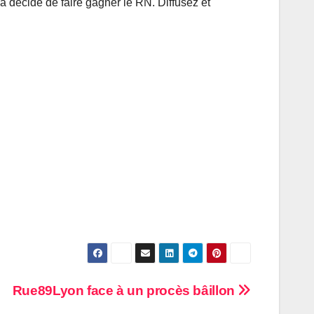
a décidé de faire gagner le RN. Diffusez et
Rue89Lyon face à un procès bâillon