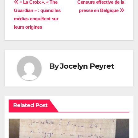
Navigation
« La Croix », « The
Censure effective de la
Guardian » : quand les
presse en Belgique
de
médias enquêtent sur
l’article
leurs origines
By
Jocelyn Peyret
Related Post