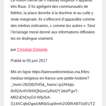
La notion même de « médias religieux » apparaît
très floue. S’ils agrègent des communautés de
fidèles, la place donnée à la doctrine et au culte y
reste marginale. Ils s’efforcent d’apparaître comme
des médias ordinaires, « comme les autres ». Seul
l’éclairage moral donné aux informations diffusées
les en distingue vraiment.
par
Christian Delporte
Publié le 05 juin 2017
Mis en ligne https://larevuedesmedias.ina.fr/les-
medias-religieux-en-france-une-petite-histoire?
_hsmi=282082545&_hsenc=p2ANqtz-
8v92AcKh5hNQNzm1yReI2YJdoifTgvT-
M9ZvEhDryGV-N9y5rA-
S14XCqfoDgwIzMNbSup9rnrh2O0IRABT0zEUTZ