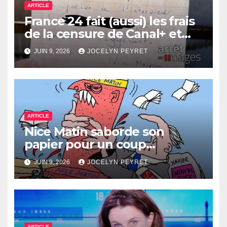
ARTICLE
France 24 fait (aussi) les frais
de la censure de Canal+ et
Bolloré
JUIN 9, 2026
JOCELYN PEYRET
ARTICLE
Nice Matin saborde son
papier pour un coup
immobilier ?
JUIN 9, 2026
JOCELYN PEYRET
ARTICLE