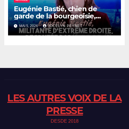
Eugénie Bastié, chien de
garde de la bourgeoisie,
recrutée par France 2 pour
MAI 5, 2026
JOCELYN PEYRET
les présidentielles
LES AUTRES VOIX DE LA
PRESSE
DESDE 2018