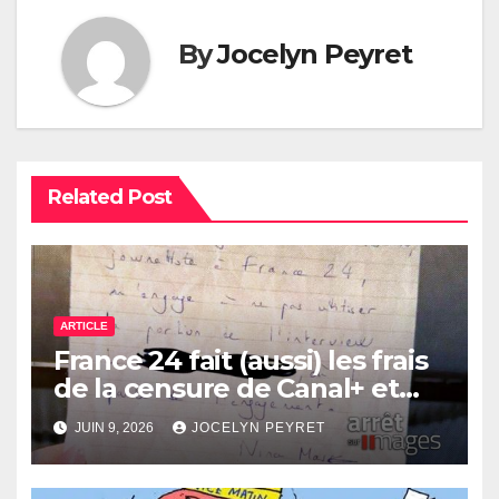
By
Jocelyn Peyret
Related Post
ARTICLE
France 24 fait (aussi) les frais
de la censure de Canal+ et
Bolloré
JUIN 9, 2026
JOCELYN PEYRET