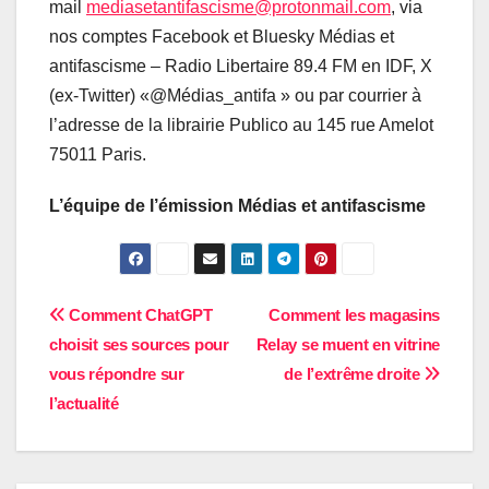
mail
mediasetantifascisme@protonmail.com
, via
nos comptes Facebook et Bluesky Médias et
antifascisme – Radio Libertaire 89.4 FM en IDF, X
(ex-Twitter) «@Médias_antifa » ou par courrier à
l’adresse de la librairie Publico au 145 rue Amelot
75011 Paris.
L’équipe de l’émission Médias et antifascisme
Navigation
Comment ChatGPT
Comment les magasins
choisit ses sources pour
Relay se muent en vitrine
de
vous répondre sur
de l’extrême droite
l’article
l’actualité