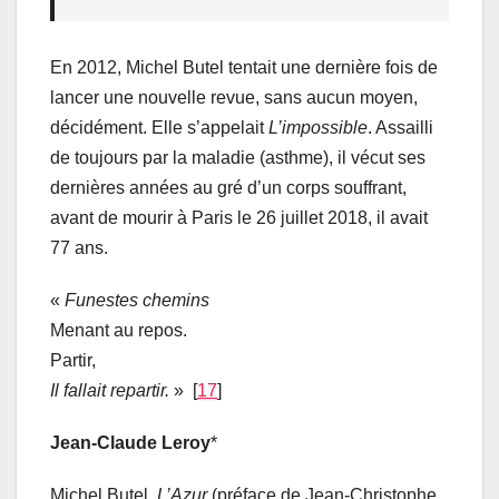
En 2012, Michel Butel tentait une dernière fois de
lancer une nouvelle revue, sans aucun moyen,
décidément. Elle s’appelait
L’impossible
. Assailli
de toujours par la maladie (asthme), il vécut ses
dernières années au gré d’un corps souffrant,
avant de mourir à Paris le 26 juillet 2018, il avait
77 ans.
«
F
uneste
s
chemins
Menant au repos.
Partir,
Il fallai
t
repartir.
» [
17
]
Jean-Claude Leroy
*
Michel Butel,
L’Azur
(préface de Jean-Christophe