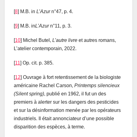
[
8
] M.B. in
L’Azur
n°47, p. 4.
[
9
] M.B. in
L’Azur
n°11, p. 3.
[
10
] Michel Butel,
L’autre
livre
et autres romans,
L’atelier contemporain, 2022.
[
11
] Op. cit. p. 385.
[
12
] Ouvrage à fort retentissement de la biologiste
américaine Rachel Carson,
Printemps
silencieux
(Silent spring)
, publié en 1962, il fut un des
premiers à alerter sur les dangers des pesticides
et sur la désinformation menée par les opérateurs
industriels. Il était annonciateur d’une possible
disparition des espèces, à terme.