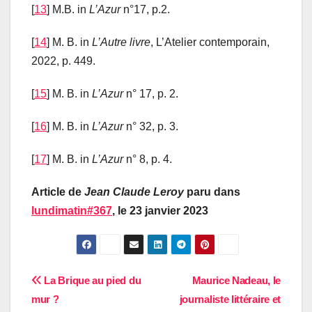
[
13
] M.B. in
L’Azur
n°17, p.2.
[
14
] M. B. in
L’Autre
livre
, L’Atelier contemporain,
2022, p. 449.
[
15
] M. B. in
L’Azur
n° 17, p. 2.
[
16
] M. B. in
L’Azur
n° 32, p. 3.
[
17
] M. B. in
L’Azur
n° 8, p. 4.
Article de
Jean Claude Leroy
paru dans
lundimatin#367
, le 23 janvier 2023
Navigation
La Brique au pied du
Maurice Nadeau, le
mur ?
journaliste littéraire et