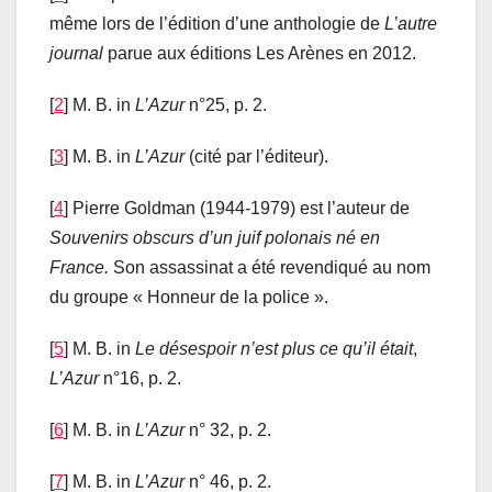
même lors de l’édition d’une anthologie de
L’autre
journal
parue aux éditions Les Arènes en 2012.
[
2
] M. B. in
L’Azur
n°25, p. 2.
[
3
] M. B. in
L’Azur
(cité par l’éditeur).
[
4
] Pierre Goldman (1944-1979) est l’auteur de
Souvenirs obscurs d’un juif polonais né en
France.
Son assassinat a été revendiqué au nom
du groupe « Honneur de la police ».
[
5
] M. B. in
Le désespoir n’est plus ce qu’il était
,
L’Azur
n°16, p. 2.
[
6
] M. B. in
L’Azur
n° 32, p. 2.
[
7
] M. B. in
L’Azur
n° 46, p. 2.