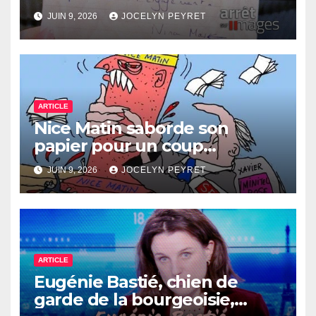
Bolloré
JUIN 9, 2026
JOCELYN PEYRET
ARTICLE
Nice Matin saborde son
papier pour un coup
immobilier ?
JUIN 9, 2026
JOCELYN PEYRET
ARTICLE
Eugénie Bastié, chien de
garde de la bourgeoisie,