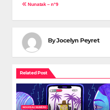
Navigation
Nunatak – n°9
de
l’article
By
Jocelyn Peyret
Related Post
NOUVEAU NUMÉRO