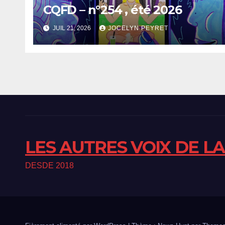
CQFD – n°254 , été 2026
JUIL 21, 2026
JOCELYN PEYRET
LES AUTRES VOIX DE L
DESDE 2018