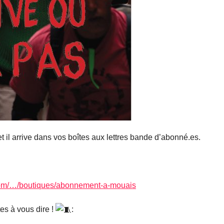
e et il arrive dans vos boîtes aux lettres bande d’abonné.es.
com/…/boutiques/abonnement-a-mouais
tes à vous dire !
: