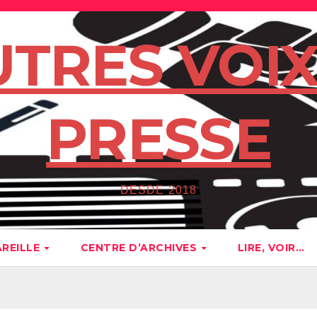
UTRES VOIX
PRESSE
DESDE 2018
AREILLE
CENTRE D’ARCHIVES
LIRE, VOIR…