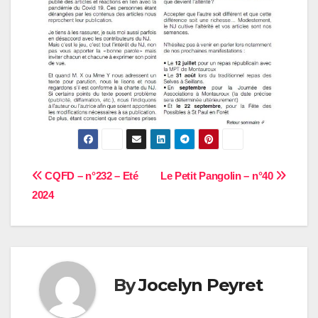
Navigation
CQFD – n°232 – Eté
Le Petit Pangolin – n°40
2024
de
l’article
By
Jocelyn Peyret