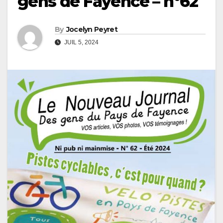
gens de Fayence – n°62
By
Jocelyn Peyret
JUIL 5, 2024