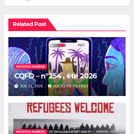
Related Post
NOUVEAU NUMÉRO
CQFD – n°254 , été 2026
JUIL 21, 2026
JOCELYN PEYRET
NOUVEAU NUMÉRO