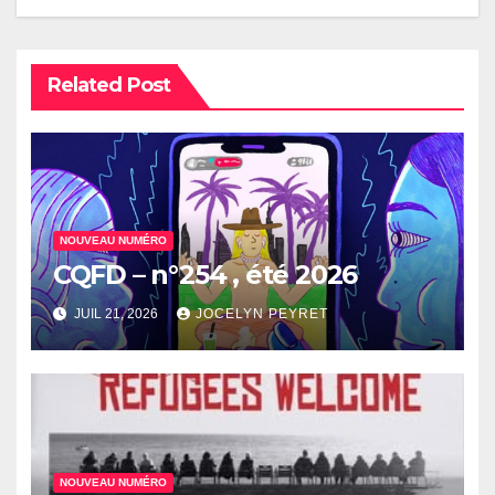
Related Post
NOUVEAU NUMÉRO
CQFD – n°254 , été 2026
JUIL 21, 2026
JOCELYN PEYRET
NOUVEAU NUMÉRO