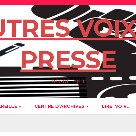
UTRES VOIX
PRESSE
DESDE 2018
AREILLE
CENTRE D’ARCHIVES
LIRE, VOIR…