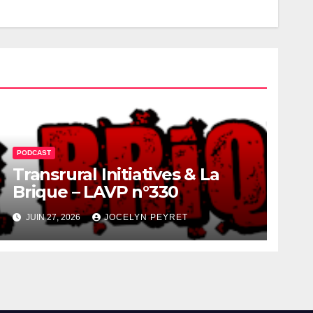
PODCAST
Transrural Initiatives & La
Brique – LAVP n°330
JUIN 27, 2026
JOCELYN PEYRET