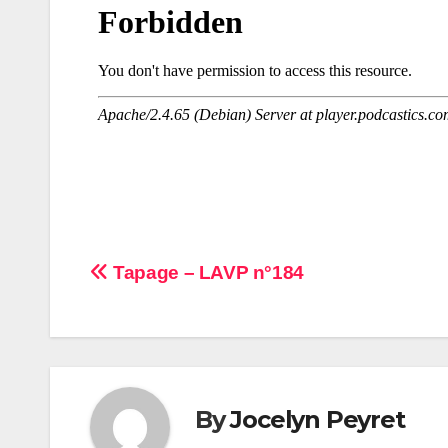
Navigation
Tapage – LAVP n°184
de
l’article
By
Jocelyn Peyret