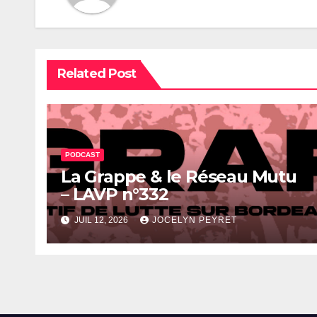
Related Post
PODCAST
La Grappe & le Réseau Mutu
– LAVP n°332
JUIL 12, 2026
JOCELYN PEYRET