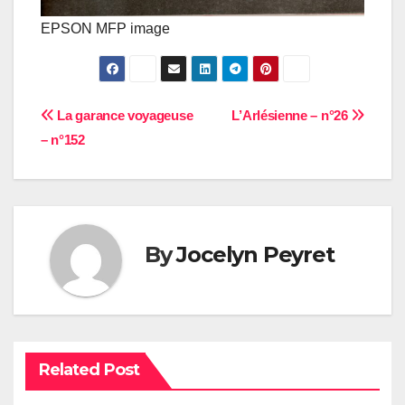
EPSON MFP image
Navigation
La garance voyageuse
L’Arlésienne – n°26
– n°152
de
l’article
By
Jocelyn Peyret
Related Post